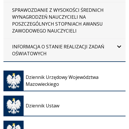
SPRAWOZDANIE Z WYSOKOŚCI ŚREDNICH
WYNAGRODZEŃ NAUCZYCIELI NA
POSZCZEGÓLNYCH STOPNIACH AWANSU
ZAWODOWEGO NAUCZYCIELI
INFORMACJA O STANIE REALIZACJI ZADAŃ
OŚWIATOWYCH
Otwiera
się w
Dziennik Urzędowy Województwa
nowej
Mazowieckiego
karcie
Otwiera
się w
Dziennik Ustaw
nowej
karcie
Otwiera
się w