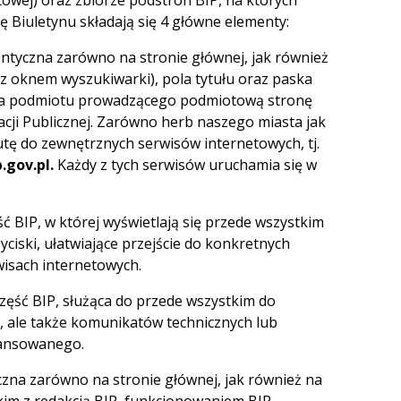
towej) oraz zbiorze podstron BIP, na których
ę Biuletynu składają się 4 główne elementy:
entyczna zarówno na stronie głównej, jak również
z oknem wyszukiwarki), pola tytułu oraz paska
wa podmiotu prowadzącego podmiotową stronę
cji Publicznej. Zarówno herb naszego miasta jak
utę do zewnętrznych serwisów internetowych, tj.
gov.pl.
Każdy z tych serwisów uruchamia się w
ść BIP, w której wyświetlają się przede wszystkim
ciski, ułatwiające przejście do konkretnych
isach internetowych.
zęść BIP, służąca do przede wszystkim do
h, ale także komunikatów technicznych lub
wansowanego.
yczna zarówno na stronie głównej, jak również na