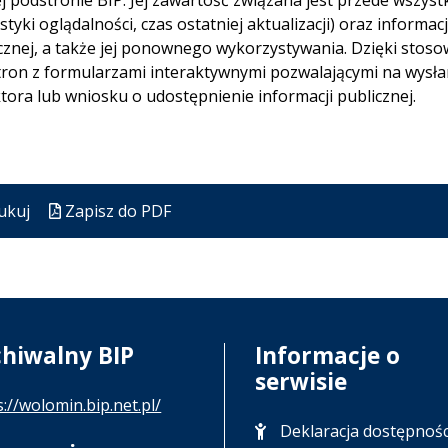
j podstronie BIP. Jej zawartość związana jest przede wszys
ystyki oglądalności, czas ostatniej aktualizacji) oraz inform
cznej, a także jej ponownego wykorzystywania. Dzięki sto
ron z formularzami interaktywnymi pozwalającymi na wysła
tora lub wniosku o udostępnienie informacji publicznej.
ukuj
Zapisz do PDF
chiwalny BIP
Informacje o
serwisie
s://wolomin.bip.net.pl/
Deklaracja dostępnośc