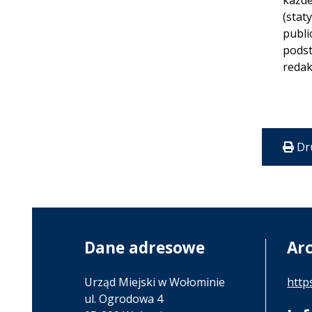
każde
(stat
publi
podst
redak
Dr
Dane adresowe
Ar
Urząd Miejski w Wołominie
http
ul. Ogrodowa 4