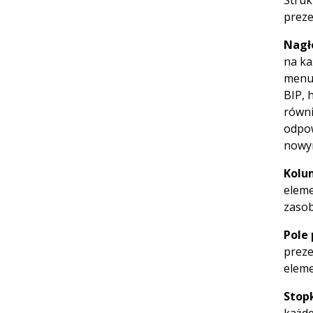
Struk
preze
Nagł
na ka
menu 
BIP, 
równi
odpow
nowym
Kolu
eleme
zasob
Pole 
preze
eleme
Stop