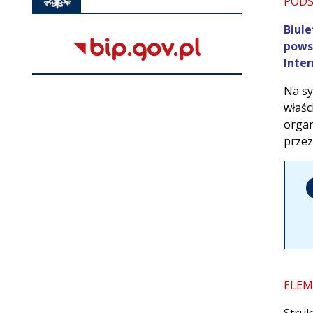
POD
karcie
Biule
powsz
Inter
Na sy
właśc
organ
przez
ELEM