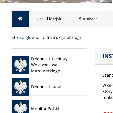
Strona główna
Urząd Miejski
Burmistrz
Strona główna
Instrukcja obsługi
INS
Otwiera
Dziennik Urzędowy
się w
Województwa
nowej
Mazowieckiego
karcie
Szan
Otwiera
się w
W cel
Dziennik Ustaw
nowej
który
karcie
funkc
Otwiera
się w
Monitor Polski
nowej