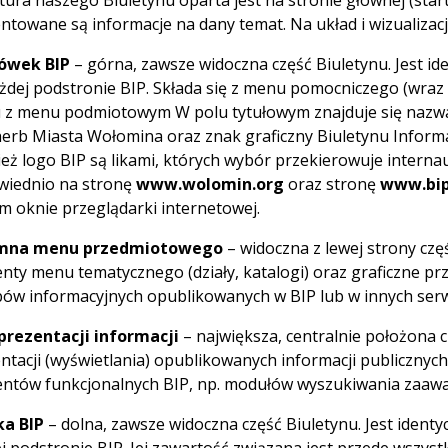
tura naszego Biuletynu oparta jest na stronie głównej (star
ntowane są informacje na dany temat. Na układ i wizualizacj
ówek BIP
– górna, zawsze widoczna część Biuletynu. Jest id
żdej podstronie BIP. Składa się z menu pomocniczego (wraz 
z menu podmiotowym W polu tytułowym znajduje się naz
herb Miasta Wołomina oraz znak graficzny Biuletynu Informa
eż logo BIP są likami, których wybór przekierowuje interna
iednio na stronę
www.wolomin.org
oraz stronę
www.bip.
 oknie przeglądarki internetowej.
mna menu przedmiotowego
– widoczna z lewej strony czę
nty menu tematycznego (działy, katalogi) oraz graficzne przy
ów informacyjnych opublikowanych w BIP lub w innych serw
prezentacji informacji
– największa, centralnie położona c
ntacji (wyświetlania) opublikowanych informacji publicznyc
ntów funkcjonalnych BIP, np. modułów wyszukiwania zaa
ka BIP
– dolna, zawsze widoczna część Biuletynu. Jest ident