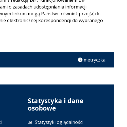
tkim z redakcją BIP, funkcjonowaniem BIP
acjami o zasadach udostępniania informacji
sownym linkom mogą Państwo również przejść do
nie elektronicznej korespondencji do wybranego
metryczka
Statystyka i dane
osobowe
i
Statystyki oglądalności