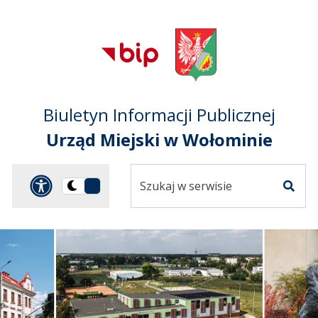
Przejdź do treści
Przejdź do mapy
Przejdź do
głównego menu
serwisu
Biuletyn Informacji Publicznej
Urząd Miejski w Wołominie
Szukaj
Panel dostosowania ułat
Przełącz
w
Szuka
na
serwisie
wersję
ciemną