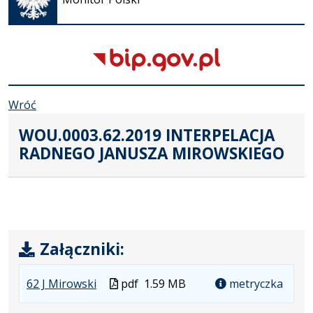
nowej
karcie
Wróć
WOU.0003.62.2019 INTERPELACJA
RADNEGO JANUSZA MIROWSKIEGO
Załączniki:
.
.
.
Plik
62 J Mirowski
pdf
1.59 MB
metryczka
Plik
Rozmiar
Otwiera
w