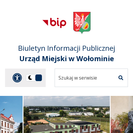
Przejdź do treści
Przejdź do mapy
Przejdź do
głównego menu
serwisu
Biuletyn Informacji Publicznej
Urząd Miejski w Wołominie
Szukaj
Panel dostosowania ułat
Przełącz
w
Szuka
na
serwisie
wersję
ciemną