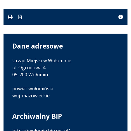
w
pliku:
się
formacie
formacie:
1.59
w
pdf
MB
nowej
karcie.
Dane adresowe
Urząd Miejski w Wołominie
ul. Ogrodowa 4
05-200 Wołomin
powiat wołomiński
woj. mazowieckie
Archiwalny BIP
https://wolomin.bip.net.pl/