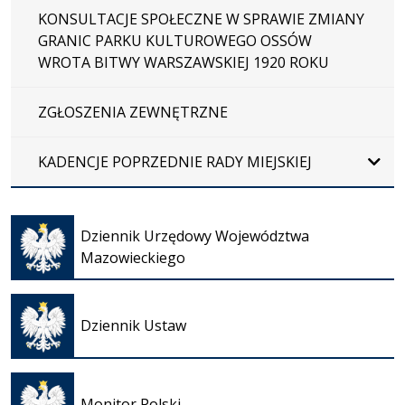
KONSULTACJE SPOŁECZNE W SPRAWIE ZMIANY
GRANIC PARKU KULTUROWEGO OSSÓW
WROTA BITWY WARSZAWSKIEJ 1920 ROKU
ZGŁOSZENIA ZEWNĘTRZNE
KADENCJE POPRZEDNIE RADY MIEJSKIEJ
Otwiera
się w
Dziennik Urzędowy Województwa
nowej
Mazowieckiego
karcie
Otwiera
się w
Dziennik Ustaw
nowej
karcie
Otwiera
się w
Monitor Polski