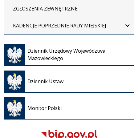
ZGŁOSZENIA ZEWNĘTRZNE
KADENCJE POPRZEDNIE RADY MIEJSKIEJ
Otwiera
się w
Dziennik Urzędowy Województwa
nowej
Mazowieckiego
karcie
Otwiera
się w
Dziennik Ustaw
nowej
karcie
Otwiera
się w
Monitor Polski
nowej
karcie