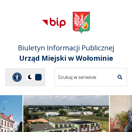
Przejdź do treści
Przejdź do mapy
Przejdź do
głównego menu
serwisu
Biuletyn Informacji Publicznej
Urząd Miejski w Wołominie
Szukaj
Panel dostosowania ułat
Przełącz
w
Szuka
na
serwisie
wersję
ciemną