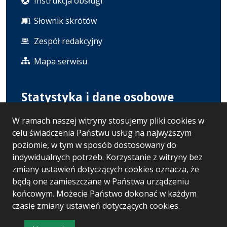
Instrukcja obsługi
Słownik skrótów
Zespół redakcyjny
Mapa serwisu
Statystyka i dane osobowe
W ramach naszej witryny stosujemy pliki cookies w
Statystyki oglądalności
celu świadczenia Państwu usług na najwyższym
Polityka prywatności
poziomie, w tym w sposób dostosowany do
indywidualnych potrzeb. Korzystanie z witryny bez
RODO
zmiany ustawień dotyczących cookies oznacza, że
będą one zamieszczane w Państwa urządzeniu
końcowym. Możecie Państwo dokonać w każdym
Wersja systemu: 5.7.0 [121]
czasie zmiany ustawień dotyczących cookies.
Ostatnia aktualizacja BIP: 06.08.2026 13:30