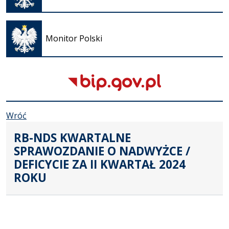
karcie
Otwiera
się w
Monitor Polski
nowej
karcie
Wróć
RB-NDS KWARTALNE
SPRAWOZDANIE O NADWYŻCE /
DEFICYCIE ZA II KWARTAŁ 2024
ROKU