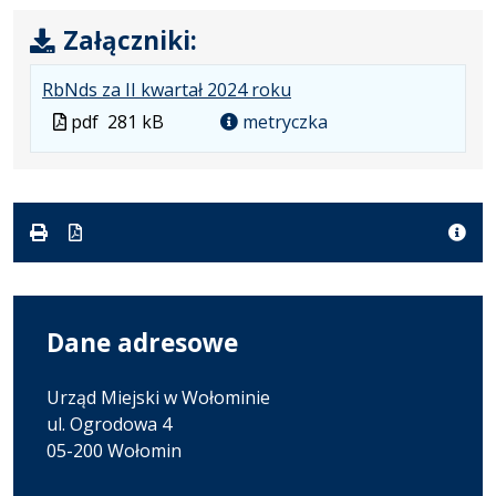
Załączniki:
.
.
.
RbNds za II kwartał 2024 roku
Plik
Rozmiar
Otwiera
Plik
pdf
281 kB
metryczka
w
pliku:
się
w
formacie:
281
w
formacie
pdf
kB
nowej
karcie.
Dane adresowe
Urząd Miejski w Wołominie
ul. Ogrodowa 4
05-200 Wołomin