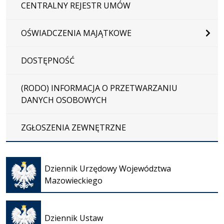
CENTRALNY REJESTR UMÓW
OŚWIADCZENIA MAJĄTKOWE
DOSTĘPNOŚĆ
(RODO) INFORMACJA O PRZETWARZANIU
DANYCH OSOBOWYCH
ZGŁOSZENIA ZEWNĘTRZNE
Otwiera
się w
Dziennik Urzędowy Województwa
nowej
Mazowieckiego
karcie
Otwiera
się w
Dziennik Ustaw
nowej