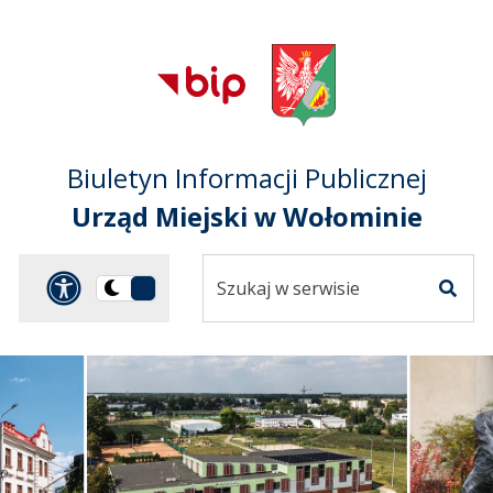
Przejdź do treści
Przejdź do mapy
Przejdź do
głównego menu
serwisu
Biuletyn Informacji Publicznej
Urząd Miejski w Wołominie
Szukaj
Panel dostosowania ułat
Przełącz
w
Szuka
na
serwisie
wersję
ciemną