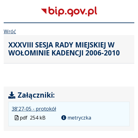
Wróć
XXXVIII SESJA RADY MIEJSKIEJ W
WOŁOMINIE KADENCJI 2006-2010
Załączniki:
.
.
.
38'27-05 - protokół
Plik
Rozmiar
Otwiera
Plik
pdf
254 kB
metryczka
w
pliku:
się
w
formacie:
254
w
formacie
pdf
kB
nowej