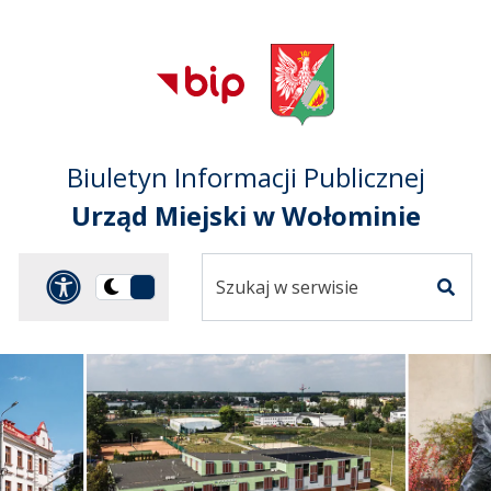
Przejdź do treści
Przejdź do mapy
Przejdź do
głównego menu
serwisu
Biuletyn Informacji Publicznej
Urząd Miejski w Wołominie
Szukaj
Panel dostosowania ułat
Przełącz
w
Szuka
na
serwisie
wersję
ciemną