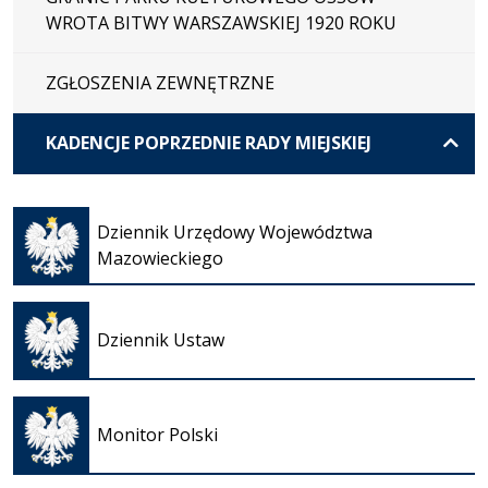
WROTA BITWY WARSZAWSKIEJ 1920 ROKU
ZGŁOSZENIA ZEWNĘTRZNE
KADENCJE POPRZEDNIE RADY MIEJSKIEJ
Otwiera
się w
Dziennik Urzędowy Województwa
nowej
Mazowieckiego
karcie
Otwiera
się w
Dziennik Ustaw
nowej
karcie
Otwiera
się w
Monitor Polski
nowej
karcie