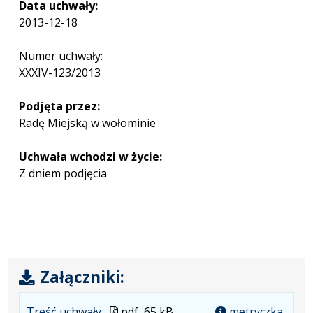
Data uchwały:
2013-12-18
Numer uchwały:
XXXIV-123/2013
Podjęta przez:
Radę Miejską w wołominie
Uchwała wchodzi w życie:
Z dniem podjęcia
Załączniki:
.
.
.
Plik
Treść uchwały
pdf
65 kB
metryczka