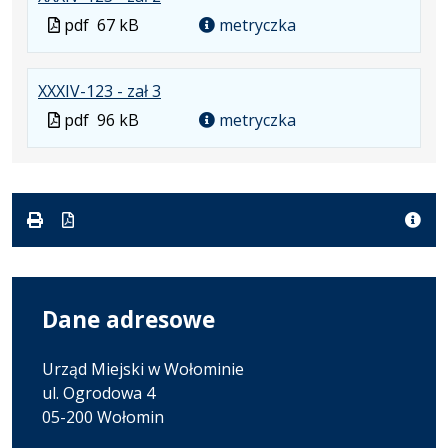
Plik
Rozmiar
Otwiera
karcie.
Plik
pdf
67 kB
metryczka
w
pliku:
się
w
formacie:
67
w
formacie
.
.
.
XXXIV-123 - zał 3
pdf
kB
nowej
Plik
Rozmiar
Otwiera
karcie.
Plik
pdf
96 kB
metryczka
w
pliku:
się
w
formacie:
96
w
formacie
pdf
kB
nowej
karcie.
Dane adresowe
Urząd Miejski w Wołominie
ul. Ogrodowa 4
05-200 Wołomin