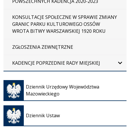
POWSZECHNYCH KADENCJA 2020-2023
KONSULTACJE SPOŁECZNE W SPRAWIE ZMIANY
GRANIC PARKU KULTUROWEGO OSSÓW
WROTA BITWY WARSZAWSKIEJ 1920 ROKU
ZGŁOSZENIA ZEWNĘTRZNE
KADENCJE POPRZEDNIE RADY MIEJSKIEJ
Otwiera
się w
Dziennik Urzędowy Województwa
nowej
Mazowieckiego
karcie
Otwiera
się w
Dziennik Ustaw
nowej
karcie
Otwiera