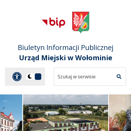
Przejdź do treści
Przejdź do mapy
Przejdź do
głównego menu
serwisu
Biuletyn Informacji Publicznej
Urząd Miejski w Wołominie
Szukaj
Panel dostosowania ułat
Przełącz
w
Szuka
na
serwisie
wersję
ciemną