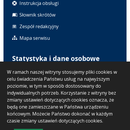
Instrukcja obsługi
Słownik skrótów
Zespół redakcyjny
Mapa serwisu
Statystyka i dane osobowe
W ramach naszej witryny stosujemy pliki cookies w
Statystyki oglądalności
celu świadczenia Państwu usług na najwyższym
Polityka prywatności
poziomie, w tym w sposób dostosowany do
indywidualnych potrzeb. Korzystanie z witryny bez
RODO
zmiany ustawień dotyczących cookies oznacza, że
będą one zamieszczane w Państwa urządzeniu
końcowym. Możecie Państwo dokonać w każdym
Wersja systemu: 5.7.0 [121]
czasie zmiany ustawień dotyczących cookies.
Ostatnia aktualizacja BIP: 06.08.2026 13:30