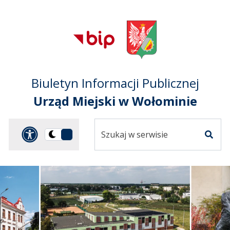
Przejdź do treści
Przejdź do mapy
Przejdź do
głównego menu
serwisu
Biuletyn Informacji Publicznej
Urząd Miejski w Wołominie
Szukaj
Panel dostosowania ułat
Przełącz
w
Szuka
na
serwisie
wersję
ciemną