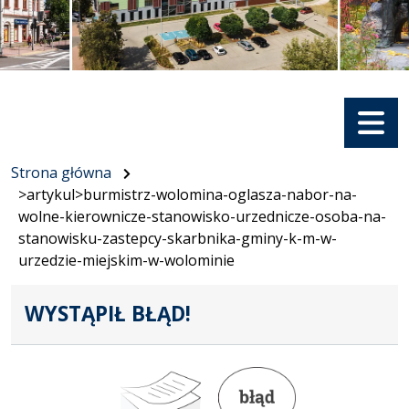
Menu
Strona główna
>artykul>burmistrz-wolomina-oglasza-nabor-na-
wolne-kierownicze-stanowisko-urzednicze-osoba-na-
stanowisku-zastepcy-skarbnika-gminy-k-m-w-
urzedzie-miejskim-w-wolominie
WYSTĄPIŁ BŁĄD!