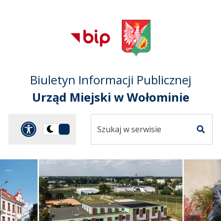
Przejdź do treści
Przejdź do mapy
Przejdź do
głównego menu
serwisu
Biuletyn Informacji Publicznej
Urząd Miejski w Wołominie
Szukaj
Panel dostosowania ułat
Przełącz
w
Szuka
na
serwisie
wersję
ciemną