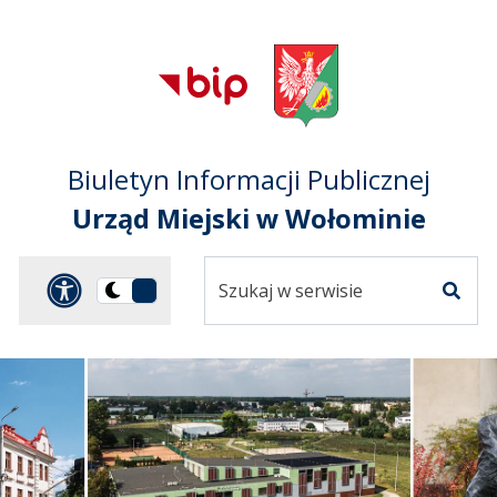
Przejdź do treści
Przejdź do mapy
Przejdź do
głównego menu
serwisu
Biuletyn Informacji Publicznej
Urząd Miejski w Wołominie
Szukaj
Panel dostosowania ułat
Przełącz
w
Szuka
na
serwisie
wersję
ciemną