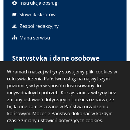
Instrukcja obsługi
Słownik skrótów
Zespół redakcyjny
Mapa serwisu
Statystyka i dane osobowe
W ramach naszej witryny stosujemy pliki cookies w
Statystyki oglądalności
celu świadczenia Państwu usług na najwyższym
Polityka prywatności
poziomie, w tym w sposób dostosowany do
indywidualnych potrzeb. Korzystanie z witryny bez
RODO
zmiany ustawień dotyczących cookies oznacza, że
będą one zamieszczane w Państwa urządzeniu
końcowym. Możecie Państwo dokonać w każdym
Wersja systemu: 5.7.0 [121]
czasie zmiany ustawień dotyczących cookies.
Ostatnia aktualizacja BIP: 07.08.2026 13:02