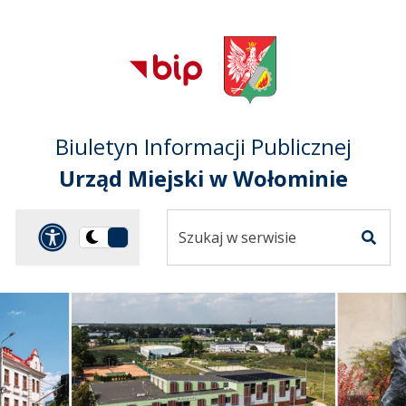
Przejdź do treści
Przejdź do mapy
Przejdź do
głównego menu
serwisu
Biuletyn Informacji Publicznej
Urząd Miejski w Wołominie
Szukaj
Panel dostosowania ułat
Przełącz
w
Szuka
na
serwisie
wersję
ciemną