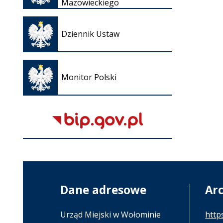
Mazowieckiego
karcie
Otwiera
się w
Dziennik Ustaw
nowej
karcie
Otwiera
się w
Monitor Polski
nowej
karcie
Dane adresowe
Ar
Urząd Miejski w Wołominie
http