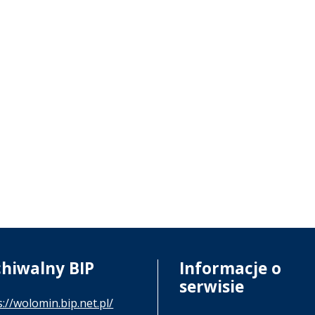
chiwalny BIP
Informacje o
serwisie
s://wolomin.bip.net.pl/