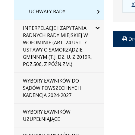
X
UCHWAŁY RADY
INTERPELACJE I ZAPYTANIA
RADNYCH RADY MIEJSKIEJ W
Dr
WOŁOMINIE (ART. 24 UST. 7
USTAWY O SAMORZĄDZIE
GMINNYM (T.J. DZ. U. Z 2019R.,
POZ.506, Z PÓŹN.ZM.)
WYBORY ŁAWNIKÓW DO
SĄDÓW POWSZECHNYCH
KADENCJA 2024-2027
WYBORY ŁAWNIKÓW
UZUPEŁNIAJĄCE