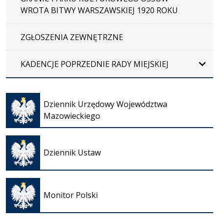
WROTA BITWY WARSZAWSKIEJ 1920 ROKU
ZGŁOSZENIA ZEWNĘTRZNE
KADENCJE POPRZEDNIE RADY MIEJSKIEJ
Otwiera
się w
Dziennik Urzędowy Województwa
nowej
Mazowieckiego
karcie
Otwiera
się w
Dziennik Ustaw
nowej
karcie
Otwiera
się w
Monitor Polski
nowej
karcie