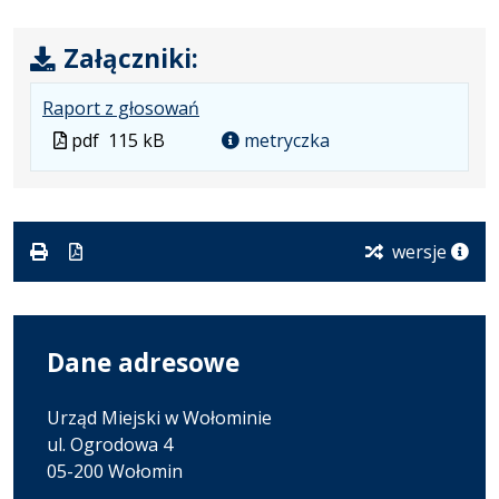
Załączniki:
.
.
.
Raport z głosowań
Plik
Rozmiar
Otwiera
Plik
pdf
115 kB
metryczka
w
pliku:
się
w
formacie:
115
w
formacie
pdf
kB
nowej
karcie.
wersje
Dane adresowe
Urząd Miejski w Wołominie
ul. Ogrodowa 4
05-200 Wołomin