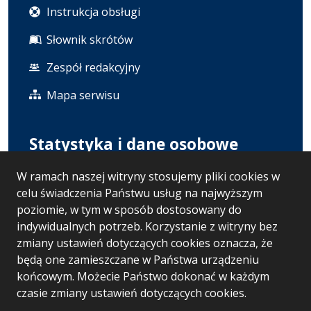
Instrukcja obsługi
Słownik skrótów
Zespół redakcyjny
Mapa serwisu
Statystyka i dane osobowe
W ramach naszej witryny stosujemy pliki cookies w
Statystyki oglądalności
celu świadczenia Państwu usług na najwyższym
Polityka prywatności
poziomie, w tym w sposób dostosowany do
indywidualnych potrzeb. Korzystanie z witryny bez
RODO
zmiany ustawień dotyczących cookies oznacza, że
będą one zamieszczane w Państwa urządzeniu
końcowym. Możecie Państwo dokonać w każdym
Wersja systemu: 5.7.0 [121]
czasie zmiany ustawień dotyczących cookies.
Ostatnia aktualizacja BIP: 06.08.2026 13:30