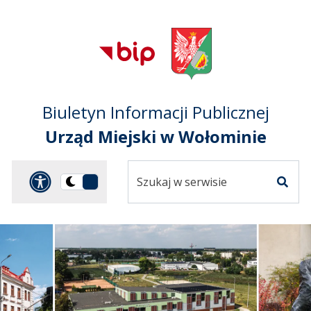
Przejdź do treści
Przejdź do mapy
Przejdź do
głównego menu
serwisu
Biuletyn Informacji Publicznej
Urząd Miejski w Wołominie
Szukaj
Panel dostosowania ułat
Przełącz
w
Szuka
na
serwisie
wersję
ciemną