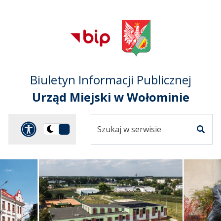
Przejdź do treści
Przejdź do mapy
Przejdź do
głównego menu
serwisu
Biuletyn Informacji Publicznej
Urząd Miejski w Wołominie
Szukaj
Panel dostosowania ułat
Przełącz
w
Szuka
na
serwisie
wersję
ciemną