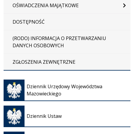
OŚWIADCZENIA MAJĄTKOWE
DOSTĘPNOŚĆ
(RODO) INFORMACJA O PRZETWARZANIU
DANYCH OSOBOWYCH
ZGŁOSZENIA ZEWNĘTRZNE
Otwiera
się w
Dziennik Urzędowy Województwa
nowej
Mazowieckiego
karcie
Otwiera
się w
Dziennik Ustaw
nowej
karcie
Otwiera