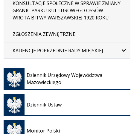
KONSULTACJE SPOŁECZNE W SPRAWIE ZMIANY
GRANIC PARKU KULTUROWEGO OSSÓW
WROTA BITWY WARSZAWSKIEJ 1920 ROKU
ZGŁOSZENIA ZEWNĘTRZNE
KADENCJE POPRZEDNIE RADY MIEJSKIEJ
Otwiera
się w
Dziennik Urzędowy Województwa
nowej
Mazowieckiego
karcie
Otwiera
się w
Dziennik Ustaw
nowej
karcie
Otwiera
się w
Monitor Polski
nowej