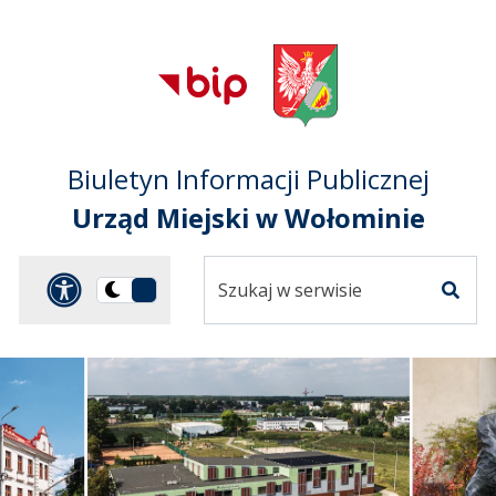
Przejdź do treści
Przejdź do mapy
Przejdź do
głównego menu
serwisu
Biuletyn Informacji Publicznej
Urząd Miejski w Wołominie
Szukaj
Panel dostosowania ułat
Przełącz
w
Szuka
na
serwisie
wersję
ciemną