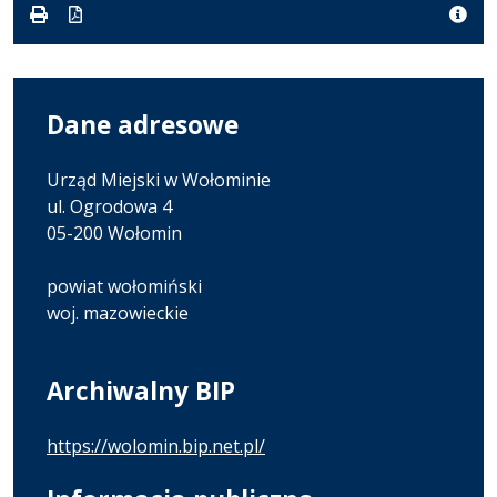
pdf
kB
nowej
karcie.
Dane adresowe
Urząd Miejski w Wołominie
ul. Ogrodowa 4
05-200 Wołomin
powiat wołomiński
woj. mazowieckie
Archiwalny BIP
https://wolomin.bip.net.pl/