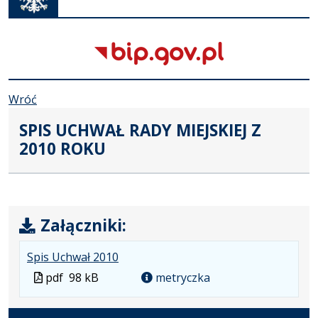
karcie
Wróć
SPIS UCHWAŁ RADY MIEJSKIEJ Z
2010 ROKU
Załączniki:
.
.
.
Spis Uchwał 2010
Plik
Rozmiar
Otwiera
Plik
pdf
98 kB
metryczka
w
pliku:
się
w
formacie:
98
w
formacie