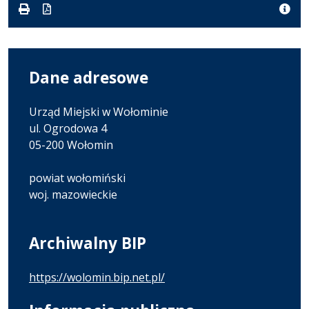
pdf
kB
nowej
karcie.
Dane adresowe
Urząd Miejski w Wołominie
ul. Ogrodowa 4
05-200 Wołomin
powiat wołomiński
woj. mazowieckie
Archiwalny BIP
https://wolomin.bip.net.pl/