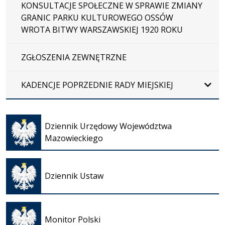
KONSULTACJE SPOŁECZNE W SPRAWIE ZMIANY
GRANIC PARKU KULTUROWEGO OSSÓW
WROTA BITWY WARSZAWSKIEJ 1920 ROKU
ZGŁOSZENIA ZEWNĘTRZNE
KADENCJE POPRZEDNIE RADY MIEJSKIEJ
Otwiera
się w
Dziennik Urzędowy Województwa
nowej
Mazowieckiego
karcie
Otwiera
się w
Dziennik Ustaw
nowej
karcie
Otwiera
się w
Monitor Polski
nowej