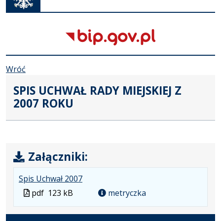
karcie
Wróć
SPIS UCHWAŁ RADY MIEJSKIEJ Z
2007 ROKU
Załączniki:
.
.
.
Spis Uchwał 2007
Plik
Rozmiar
Otwiera
Plik
pdf
123 kB
metryczka
w
pliku:
się
w
formacie:
123
w
formacie