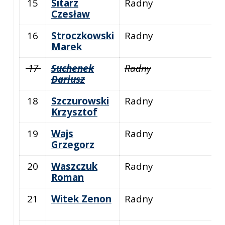
15
Sitarz
Radny
Czesław
16
Stroczkowski
Radny
Marek
17
Suchenek
Radny
Dariusz
18
Szczurowski
Radny
Krzysztof
19
Wajs
Radny
Grzegorz
20
Waszczuk
Radny
Roman
21
Witek Zenon
Radny