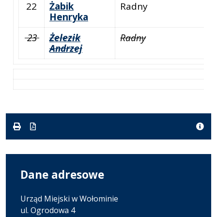
22
Żabik
Radny
Henryka
23
Żelezik
Radny
Andrzej
Dane adresowe
Urząd Miejski w Wołominie
ul. Ogrodowa 4