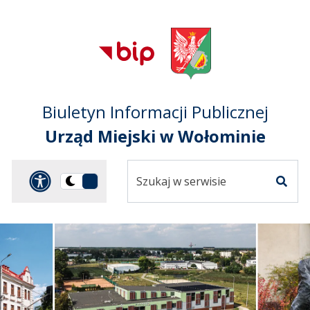
Przejdź do treści
Przejdź do mapy
Przejdź do
głównego menu
serwisu
Biuletyn Informacji Publicznej
Urząd Miejski w Wołominie
Szukaj
Panel dostosowania ułat
Przełącz
w
Szuka
na
serwisie
wersję
ciemną