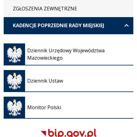
ZGŁOSZENIA ZEWNĘTRZNE
KADENCJE POPRZEDNIE RADY MIEJSKIEJ
Otwiera
się w
Dziennik Urzędowy Województwa
nowej
Mazowieckiego
karcie
Otwiera
się w
Dziennik Ustaw
nowej
karcie
Otwiera
się w
Monitor Polski
nowej
karcie