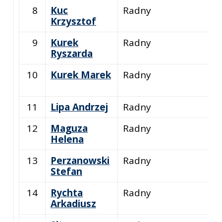
8
Kuc
Radny
Krzysztof
9
Kurek
Radny
Ryszarda
10
Kurek Marek
Radny
11
Lipa Andrzej
Radny
12
Maguza
Radny
Helena
13
Perzanowski
Radny
Stefan
14
Rychta
Radny
Arkadiusz