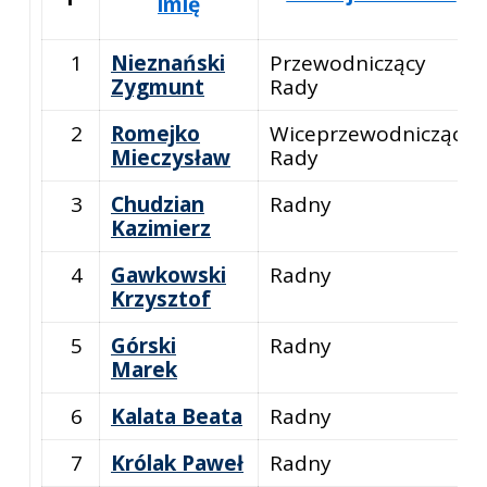
imię
1
Nieznański
Przewodniczący
Zygmunt
Rady
2
Romejko
Wiceprzewodniczący
Mieczysław
Rady
3
Chudzian
Radny
Kazimierz
4
Gawkowski
Radny
Krzysztof
5
Górski
Radny
Marek
6
Kalata Beata
Radny
7
Królak Paweł
Radny