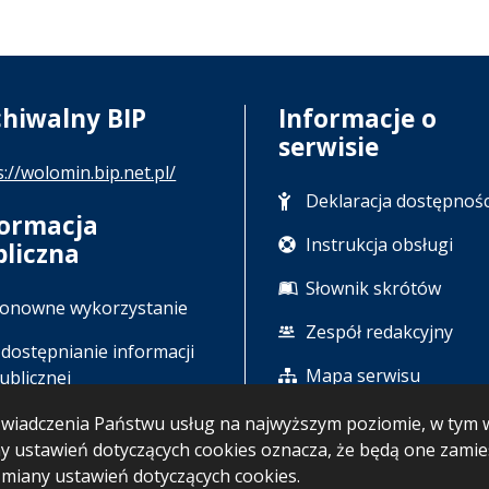
chiwalny BIP
Informacje o
serwisie
s://wolomin.bip.net.pl/
Deklaracja dostępnośc
formacja
Instrukcja obsługi
bliczna
Słownik skrótów
onowne wykorzystanie
Zespół redakcyjny
dostępnianie informacji
Mapa serwisu
ublicznej
u świadczenia Państwu usług na najwyższym poziomie, w ty
any ustawień dotyczących cookies oznacza, że będą one zam
iany ustawień dotyczących cookies.
BIP: 06.08.2026 13:30