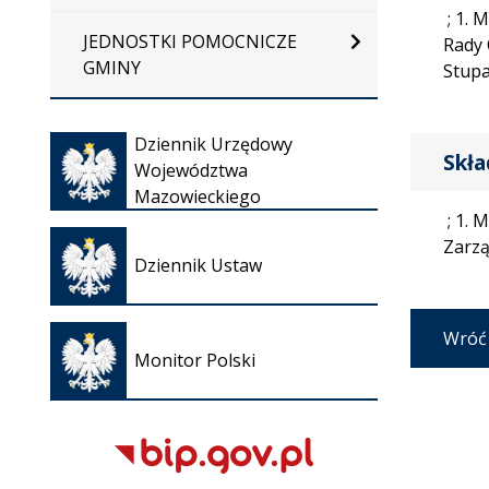
; 1. 
JEDNOSTKI POMOCNICZE
Rady 
GMINY
Stupa
Otwiera
Dziennik Urzędowy
się w
Skł
Województwa
nowej
Mazowieckiego
karcie
; 1. 
Otwiera
Zarzą
się w
Dziennik Ustaw
nowej
karcie
Otwiera
Wróć
się w
Monitor Polski
nowej
karcie