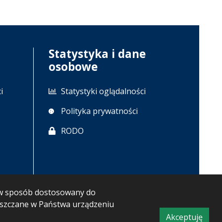
Statystyka i dane
osobowe
i
Statystyki oglądalności
Polityka prywatności
RODO
m w sposób dostosowany do
ieszczane w Państwa urządzeniu
Akceptuję
CMS i hosting: Logonet Sp. z o.o. w Bydgoszczy