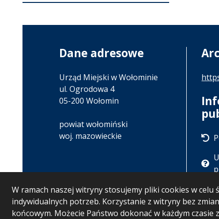
Dane adresowe
Ar
Urząd Miejski w Wołominie
http
ul. Ogrodowa 4
In
05-200 Wołomin
pu
powiat wołomiński
woj. mazowieckie
P
U
p
W ramach naszej witryny stosujemy pliki cookies w cel
indywidualnych potrzeb. Korzystanie z witryny bez zmi
końcowym. Możecie Państwo dokonać w każdym czasie zm
Wersja systemu: 5.7.0 [121]
Ostatnia aktualizacja 