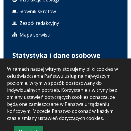
Słownik skrótów
Zespół redakcyjny
Mapa serwisu
Statystyka i dane osobowe
W ramach naszej witryny stosujemy pliki cookies w
Statystyki oglądalności
celu świadczenia Państwu usług na najwyższym
Polityka prywatności
poziomie, w tym w sposób dostosowany do
indywidualnych potrzeb. Korzystanie z witryny bez
RODO
zmiany ustawień dotyczących cookies oznacza, że
będą one zamieszczane w Państwa urządzeniu
końcowym. Możecie Państwo dokonać w każdym
Wersja systemu: 5.7.0 [121]
czasie zmiany ustawień dotyczących cookies.
Ostatnia aktualizacja BIP: 07.08.2026 13:02