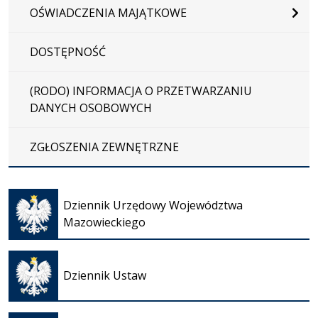
OŚWIADCZENIA MAJĄTKOWE
DOSTĘPNOŚĆ
(RODO) INFORMACJA O PRZETWARZANIU
DANYCH OSOBOWYCH
ZGŁOSZENIA ZEWNĘTRZNE
Otwiera
się w
Dziennik Urzędowy Województwa
nowej
Mazowieckiego
karcie
Otwiera
się w
Dziennik Ustaw
nowej
karcie
Otwiera