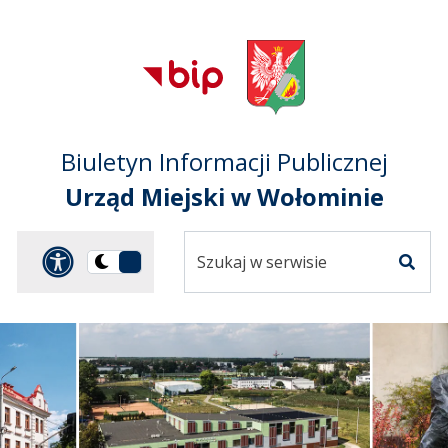
Przejdź do treści
Przejdź do mapy
Przejdź do
głównego menu
serwisu
Biuletyn Informacji Publicznej
Urząd Miejski w Wołominie
Szukaj
Panel dostosowania ułat
Przełącz
w
Szuka
na
serwisie
wersję
ciemną