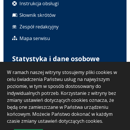
Instrukcja obsługi
Słownik skrótów
Zespół redakcyjny
Mapa serwisu
Statystyka i dane osobowe
W ramach naszej witryny stosujemy pliki cookies w
Statystyki oglądalności
celu świadczenia Państwu usług na najwyższym
Polityka prywatności
poziomie, w tym w sposób dostosowany do
indywidualnych potrzeb. Korzystanie z witryny bez
RODO
zmiany ustawień dotyczących cookies oznacza, że
będą one zamieszczane w Państwa urządzeniu
końcowym. Możecie Państwo dokonać w każdym
Wersja systemu: 5.7.0 [121]
czasie zmiany ustawień dotyczących cookies.
Ostatnia aktualizacja BIP: 06.08.2026 13:30