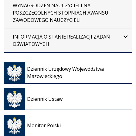
WYNAGRODZEŃ NAUCZYCIELI NA
POSZCZEGÓLNYCH STOPNIACH AWANSU
ZAWODOWEGO NAUCZYCIELI
INFORMACJA O STANIE REALIZACJI ZADAŃ
OŚWIATOWYCH
Otwiera
się w
Dziennik Urzędowy Województwa
nowej
Mazowieckiego
karcie
Otwiera
się w
Dziennik Ustaw
nowej
karcie
Otwiera
się w
Monitor Polski
nowej
karcie