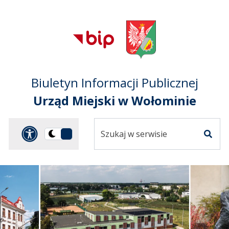
Przejdź do treści
Przejdź do mapy
Przejdź do
głównego menu
serwisu
Biuletyn Informacji Publicznej
Urząd Miejski w Wołominie
Szukaj
Panel dostosowania ułat
Przełącz
w
Szuka
na
serwisie
wersję
ciemną