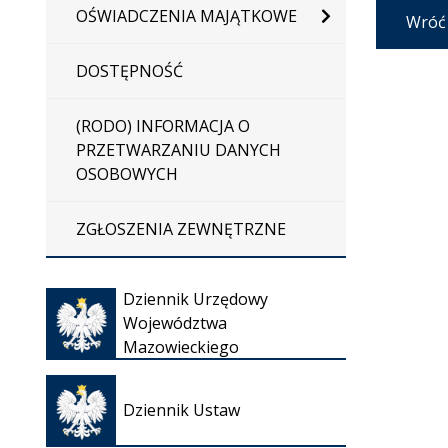
OŚWIADCZENIA MAJĄTKOWE
Wróć
DOSTĘPNOŚĆ
(RODO) INFORMACJA O
PRZETWARZANIU DANYCH
OSOBOWYCH
ZGŁOSZENIA ZEWNĘTRZNE
Otwiera
Dziennik Urzędowy
się w
Województwa
nowej
Mazowieckiego
karcie
Otwiera
się w
Dziennik Ustaw
nowej
karcie