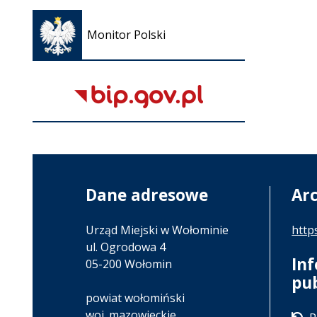
Otwiera
się w
Monitor Polski
nowej
karcie
Dane adresowe
Ar
Urząd Miejski w Wołominie
http
ul. Ogrodowa 4
In
05-200 Wołomin
pu
powiat wołomiński
woj. mazowieckie