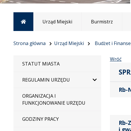
Strona główna
Urząd Miejski
Burmistrz
Strona główna
Urząd Miejski
Budżet i Finans
Wróć
STATUT MIASTA
SPR
REGULAMIN URZĘDU
Rb-N
ORGANIZACJA I
FUNKCJONOWANIE URZĘDU
GODZINY PRACY
Rb-Z
i gw