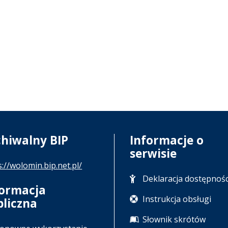
chiwalny BIP
Informacje o
serwisie
s://wolomin.bip.net.pl/
Deklaracja dostępnośc
formacja
Instrukcja obsługi
bliczna
Słownik skrótów