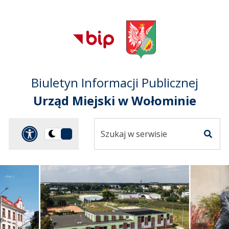
Przejdź do treści
Przejdź do mapy
Przejdź do
głównego menu
serwisu
Biuletyn Informacji Publicznej
Urząd Miejski w Wołominie
Szukaj
Panel dostosowania ułat
Przełącz
w
Szuka
na
serwisie
wersję
ciemną