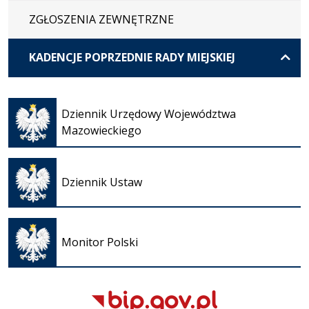
ZGŁOSZENIA ZEWNĘTRZNE
KADENCJE POPRZEDNIE RADY MIEJSKIEJ
Otwiera
się w
Dziennik Urzędowy Województwa
nowej
Mazowieckiego
karcie
Otwiera
się w
Dziennik Ustaw
nowej
karcie
Otwiera
się w
Monitor Polski
nowej
karcie