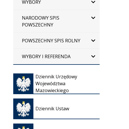
WYBORY
NARODOWY SPIS
POWSZECHNY
POWSZECHNY SPIS ROLNY
WYBORY I REFERENDA
Otwiera
Dziennik Urzędowy
się w
Województwa
nowej
Mazowieckiego
karcie
Otwiera
się w
Dziennik Ustaw
nowej
karcie
Otwiera