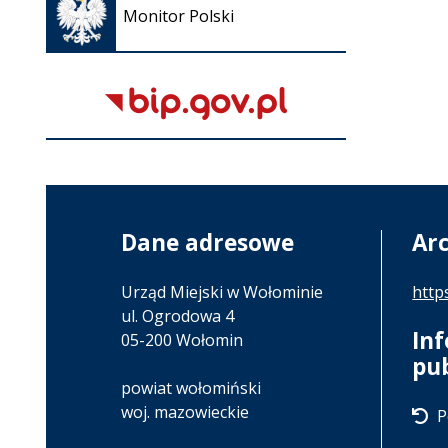
się w
Monitor Polski
nowej
karcie
Dane adresowe
Ar
Urząd Miejski w Wołominie
http
ul. Ogrodowa 4
In
05-200 Wołomin
pu
powiat wołomiński
woj. mazowieckie
P