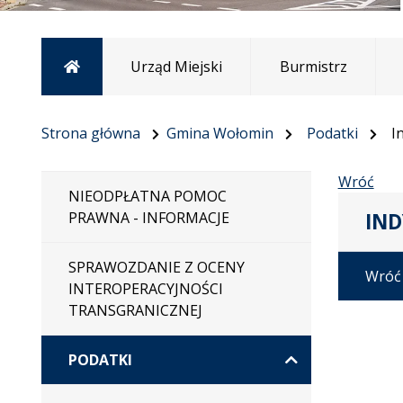
Strona główna
Urząd Miejski
Burmistrz
Strona główna
Gmina Wołomin
Podatki
I
Wróć
NIEODPŁATNA POMOC
IND
PRAWNA - INFORMACJE
SPRAWOZDANIE Z OCENY
Wróć
INTEROPERACYJNOŚCI
TRANSGRANICZNEJ
PODATKI