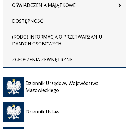
OŚWIADCZENIA MAJĄTKOWE
DOSTĘPNOŚĆ
(RODO) INFORMACJA O PRZETWARZANIU
DANYCH OSOBOWYCH
ZGŁOSZENIA ZEWNĘTRZNE
Otwiera
się w
Dziennik Urzędowy Województwa
nowej
Mazowieckiego
karcie
Otwiera
się w
Dziennik Ustaw
nowej
karcie
Otwiera