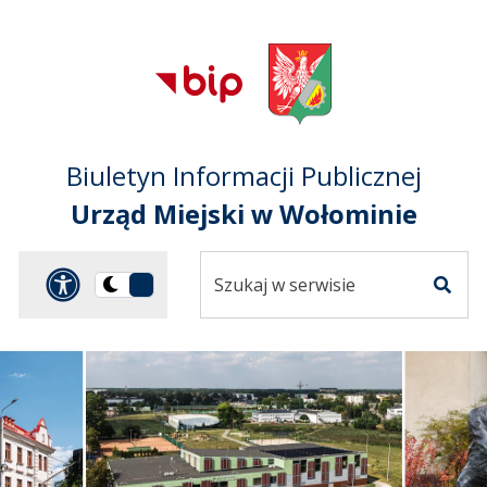
Przejdź do treści
Przejdź do mapy
Przejdź do
głównego menu
serwisu
Biuletyn Informacji Publicznej
Urząd Miejski w Wołominie
Szukaj
Panel dostosowania ułat
Przełącz
w
Szuka
na
serwisie
wersję
ciemną