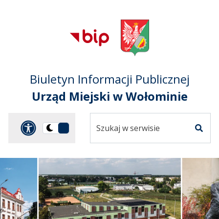
Przejdź do treści
Przejdź do mapy
Przejdź do
głównego menu
serwisu
Biuletyn Informacji Publicznej
Urząd Miejski w Wołominie
Szukaj
Panel dostosowania ułat
Przełącz
w
Szuka
na
serwisie
wersję
ciemną