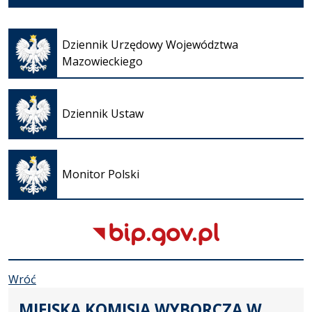
Otwiera
się w
Dziennik Urzędowy Województwa
nowej
Mazowieckiego
karcie
Otwiera
się w
Dziennik Ustaw
nowej
karcie
Otwiera
się w
Monitor Polski
nowej
karcie
Wróć
MIEJSKA KOMISJA WYBORCZA W