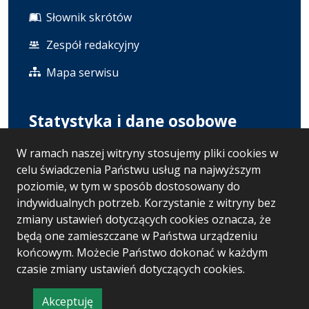
Słownik skrótów
Zespół redakcyjny
Mapa serwisu
Statystyka i dane osobowe
W ramach naszej witryny stosujemy pliki cookies w
Statystyki oglądalności
celu świadczenia Państwu usług na najwyższym
Polityka prywatności
poziomie, w tym w sposób dostosowany do
indywidualnych potrzeb. Korzystanie z witryny bez
RODO
zmiany ustawień dotyczących cookies oznacza, że
będą one zamieszczane w Państwa urządzeniu
końcowym. Możecie Państwo dokonać w każdym
Wersja systemu: 5.7.0 [121]
czasie zmiany ustawień dotyczących cookies.
Ostatnia aktualizacja BIP: 05.08.2026 13:58
Akceptuję