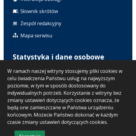
Słownik skrótów
Zespół redakcyjny
Mapa serwisu
Statystyka i dane osobowe
W ramach naszej witryny stosujemy pliki cookies w
Statystyki oglądalności
celu świadczenia Państwu usług na najwyższym
Polityka prywatności
poziomie, w tym w sposób dostosowany do
indywidualnych potrzeb. Korzystanie z witryny bez
RODO
zmiany ustawień dotyczących cookies oznacza, że
będą one zamieszczane w Państwa urządzeniu
końcowym. Możecie Państwo dokonać w każdym
Wersja systemu: 5.7.0 [121]
czasie zmiany ustawień dotyczących cookies.
Ostatnia aktualizacja BIP: 07.08.2026 13:02