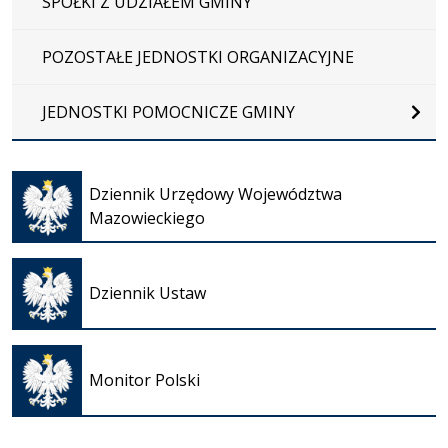
SPÓŁKI Z UDZIAŁEM GMINY
POZOSTAŁE JEDNOSTKI ORGANIZACYJNE
JEDNOSTKI POMOCNICZE GMINY
Otwiera
się w
Dziennik Urzędowy Województwa
nowej
Mazowieckiego
karcie
Otwiera
się w
Dziennik Ustaw
nowej
karcie
Otwiera
się w
Monitor Polski
nowej
karcie