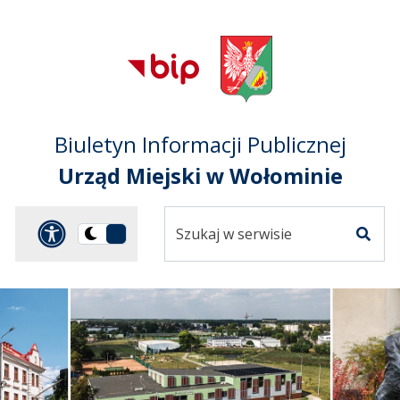
Przejdź do treści
Przejdź do mapy
Przejdź do
głównego menu
serwisu
Biuletyn Informacji Publicznej
Urząd Miejski w Wołominie
Szukaj
Panel dostosowania ułat
Przełącz
w
Szuka
na
serwisie
wersję
ciemną