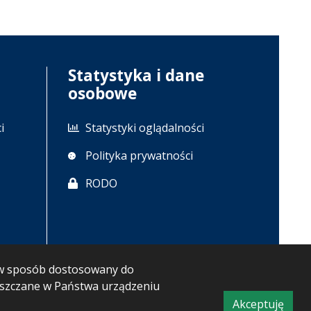
Statystyka i dane
osobowe
i
Statystyki oglądalności
Polityka prywatności
RODO
m w sposób dostosowany do
ieszczane w Państwa urządzeniu
Akceptuję
CMS i hosting: Logonet Sp. z o.o. w Bydgoszczy