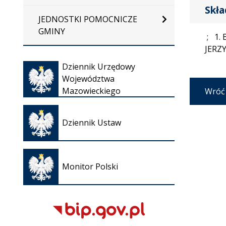
Skła
JEDNOSTKI POMOCNICZE
GMINY
; 1.
JERZ
Otwiera
Dziennik Urzędowy
się w
Województwa
nowej
Mazowieckiego
Wróć
karcie
Otwiera
się w
Dziennik Ustaw
nowej
karcie
Otwiera
się w
Monitor Polski
nowej
karcie