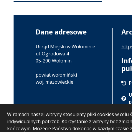
Dane adresowe
Ar
Urząd Miejski w Wołominie
http
ul. Ogrodowa 4
In
05-200 Wołomin
pu
powiat wołomiński
woj. mazowieckie
P
U
p
W ramach naszej witryny stosujemy pliki cookies w cel
indywidualnych potrzeb. Korzystanie z witryny bez zmi
końcowym. Możecie Państwo dokonać w każdym czasie zm
Wersja systemu: 5.7.0 [121]
Ostatnia aktualizacja 