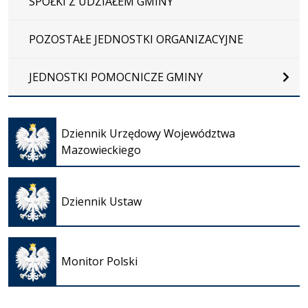
SPÓŁKI Z UDZIAŁEM GMINY
POZOSTAŁE JEDNOSTKI ORGANIZACYJNE
JEDNOSTKI POMOCNICZE GMINY
Otwiera
się w
Dziennik Urzędowy Województwa
nowej
Mazowieckiego
karcie
Otwiera
się w
Dziennik Ustaw
nowej
karcie
Otwiera
się w
Monitor Polski
nowej
karcie