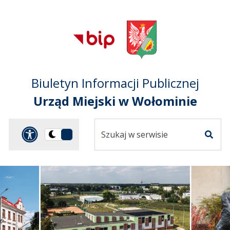
Przejdź do treści
Przejdź do mapy
Przejdź do
głównego menu
serwisu
Biuletyn Informacji Publicznej
Urząd Miejski w Wołominie
Szukaj
Panel dostosowania ułat
Przełącz
w
Szuka
na
serwisie
wersję
ciemną