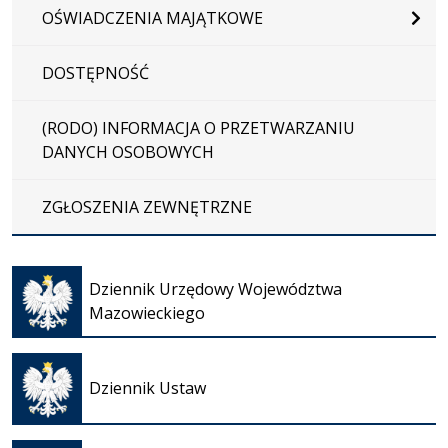
OŚWIADCZENIA MAJĄTKOWE
DOSTĘPNOŚĆ
(RODO) INFORMACJA O PRZETWARZANIU
DANYCH OSOBOWYCH
ZGŁOSZENIA ZEWNĘTRZNE
Otwiera
się w
Dziennik Urzędowy Województwa
nowej
Mazowieckiego
karcie
Otwiera
się w
Dziennik Ustaw
nowej
karcie
Otwiera