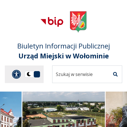
Przejdź do treści
Przejdź do mapy
Przejdź do
głównego menu
serwisu
Biuletyn Informacji Publicznej
Urząd Miejski w Wołominie
Szukaj
Panel dostosowania ułat
Przełącz
w
Szuka
na
serwisie
wersję
ciemną