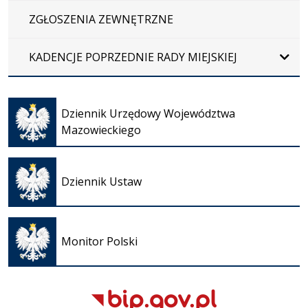
ZGŁOSZENIA ZEWNĘTRZNE
KADENCJE POPRZEDNIE RADY MIEJSKIEJ
Otwiera
się w
Dziennik Urzędowy Województwa
nowej
Mazowieckiego
karcie
Otwiera
się w
Dziennik Ustaw
nowej
karcie
Otwiera
się w
Monitor Polski
nowej
karcie