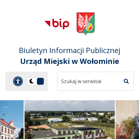
Przejdź do treści
Przejdź do mapy
Przejdź do
głównego menu
serwisu
Biuletyn Informacji Publicznej
Urząd Miejski w Wołominie
Szukaj
Panel dostosowania ułat
Przełącz
w
Szuka
na
serwisie
wersję
ciemną