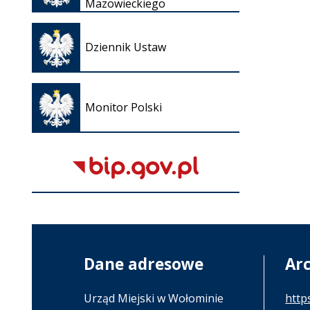
Mazowieckiego
karcie
Otwiera
się w
Dziennik Ustaw
nowej
karcie
Otwiera
się w
Monitor Polski
nowej
karcie
Dane adresowe
Ar
Urząd Miejski w Wołominie
http