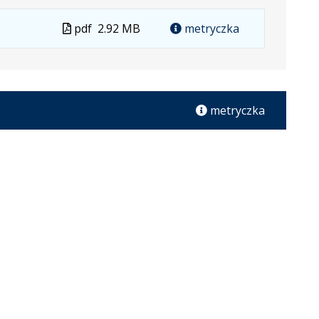
Plik
pdf
2.92 MB
metryczka
w
formacie
metryczka