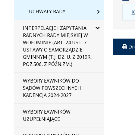
UCHWAŁY RADY
X
INTERPELACJE I ZAPYTANIA
RADNYCH RADY MIEJSKIEJ W
WOŁOMINIE (ART. 24 UST. 7
Dr
USTAWY O SAMORZĄDZIE
GMINNYM (T.J. DZ. U. Z 2019R.,
POZ.506, Z PÓŹN.ZM.)
WYBORY ŁAWNIKÓW DO
SĄDÓW POWSZECHNYCH
KADENCJA 2024-2027
WYBORY ŁAWNIKÓW
UZUPEŁNIAJĄCE