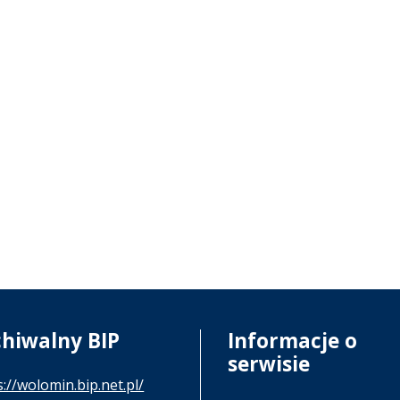
chiwalny BIP
Informacje o
serwisie
s://wolomin.bip.net.pl/