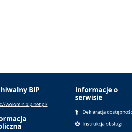
chiwalny BIP
Informacje o
serwisie
s://wolomin.bip.net.pl/
Deklaracja dostępnośc
formacja
Instrukcja obsługi
bliczna