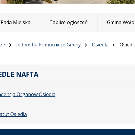
Rada Miejska
Tablice ogłoszeń
Gmina Woło
cze
Jednostki Pomocnicze Gminy
Osiedla
Osiedl
EDLE NAFTA
adencja Organów Osiedla
atut Osiedla