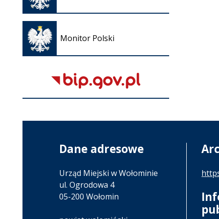
nowej
karcie
Otwiera
się w
Monitor Polski
nowej
karcie
Dane adresowe
Ar
Urząd Miejski w Wołominie
http
ul. Ogrodowa 4
In
05-200 Wołomin
pu