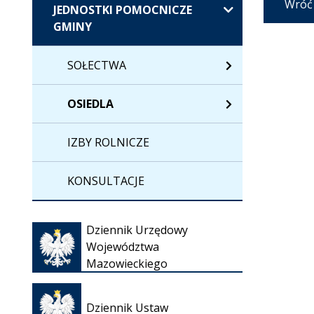
Wróć
JEDNOSTKI POMOCNICZE
GMINY
SOŁECTWA
OSIEDLA
IZBY ROLNICZE
KONSULTACJE
Otwiera
Dziennik Urzędowy
się w
Województwa
nowej
Mazowieckiego
karcie
Otwiera
się w
Dziennik Ustaw