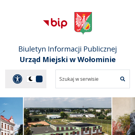
Przejdź do treści
Przejdź do mapy
Przejdź do
głównego menu
serwisu
Biuletyn Informacji Publicznej
Urząd Miejski w Wołominie
Szukaj
Panel dostosowania ułat
Przełącz
w
Szuka
na
serwisie
wersję
ciemną