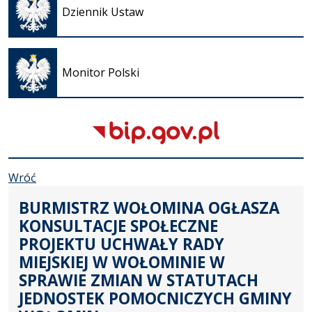
się w
Dziennik Ustaw
nowej
karcie
Otwiera
się w
Monitor Polski
nowej
karcie
Wróć
BURMISTRZ WOŁOMINA OGŁASZA
KONSULTACJE SPOŁECZNE
PROJEKTU UCHWAŁY RADY
MIEJSKIEJ W WOŁOMINIE W
SPRAWIE ZMIAN W STATUTACH
JEDNOSTEK POMOCNICZYCH GMINY