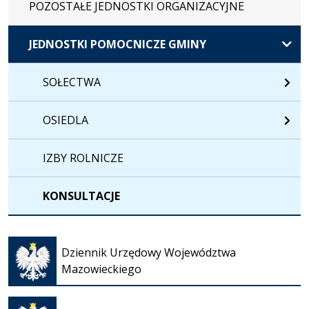
POZOSTAŁE JEDNOSTKI ORGANIZACYJNE
JEDNOSTKI POMOCNICZE GMINY
SOŁECTWA
OSIEDLA
IZBY ROLNICZE
KONSULTACJE
Otwiera
się w
Dziennik Urzędowy Województwa
nowej
Mazowieckiego
karcie
Otwiera