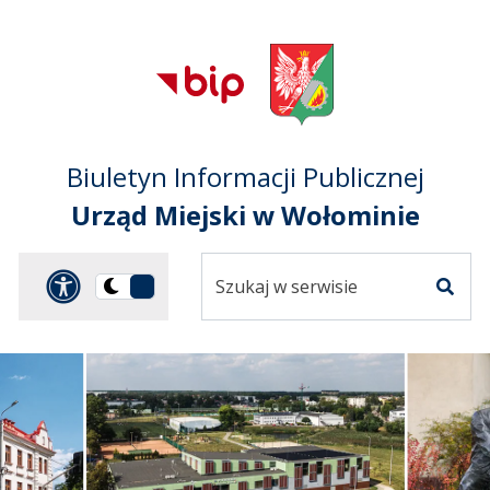
Przejdź do treści
Przejdź do mapy
Przejdź do
głównego menu
serwisu
Biuletyn Informacji Publicznej
Urząd Miejski w Wołominie
Szukaj
Panel dostosowania ułat
Przełącz
w
Szuka
na
serwisie
wersję
ciemną