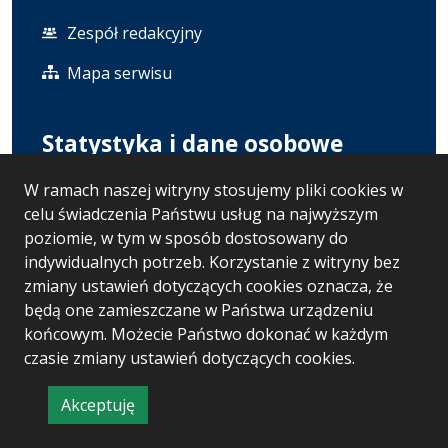
Zespół redakcyjny
Mapa serwisu
Statystyka i dane osobowe
W ramach naszej witryny stosujemy pliki cookies w
Statystyki oglądalności
celu świadczenia Państwu usług na najwyższym
Polityka prywatności
poziomie, w tym w sposób dostosowany do
indywidualnych potrzeb. Korzystanie z witryny bez
RODO
zmiany ustawień dotyczących cookies oznacza, że
będą one zamieszczane w Państwa urządzeniu
końcowym. Możecie Państwo dokonać w każdym
Wersja systemu: 5.7.0 [121]
czasie zmiany ustawień dotyczących cookies.
Ostatnia aktualizacja BIP: 07.08.2026 13:02
Akceptuję
CMS i hosting: Logonet Sp. z o.o. w Bydgoszczy
informację