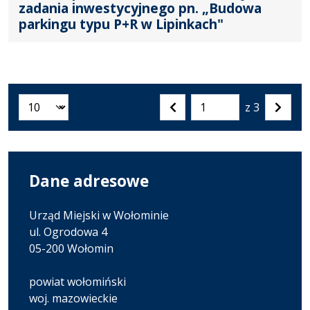
zadania inwestycyjnego pn. „Budowa
parkingu typu P+R w Lipinkach"
z 3
Liczba artykułów na stronie:
Przejdź
Poprzednia
Nastę
do
strona
strona
strony
numer
Dane adresowe
Urząd Miejski w Wołominie
ul. Ogrodowa 4
05-200 Wołomin
powiat wołomiński
woj. mazowieckie