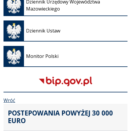
się w
Dziennik Urzędowy Województwa
nowej
Mazowieckiego
karcie
Otwiera
się w
Dziennik Ustaw
nowej
karcie
Otwiera
się w
Monitor Polski
nowej
karcie
Wróć
POSTEPOWANIA POWYŻEJ 30 000
EURO