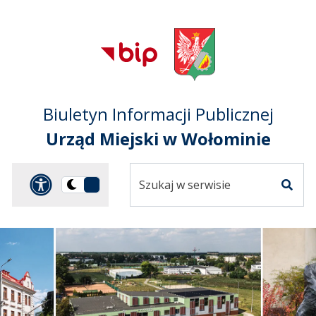
Przejdź do treści
Przejdź do mapy
Przejdź do
głównego menu
serwisu
Biuletyn Informacji Publicznej
Urząd Miejski w Wołominie
Szukaj
Panel dostosowania ułat
Przełącz
w
Szuka
na
serwisie
wersję
ciemną