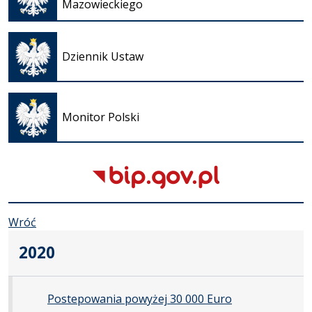
nowej
Mazowieckiego
karcie
Otwiera
się w
Dziennik Ustaw
nowej
karcie
Otwiera
się w
Monitor Polski
nowej
karcie
Wróć
2020
Postepowania powyżej 30 000 Euro